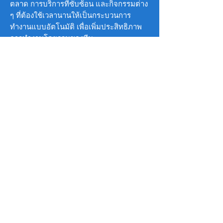
ตลาด การบริการที่ซับซ้อน และกิจกรรมต่าง
ๆ ที่ต้องใช้เวลานานให้เป็นกระบวนการ
ทำงานแบบอัตโนมัติ เพื่อเพิ่มประสิทธิภาพ
การทำงานโดยรวมของทีม
พัฒนาการร่วมมือกัน
ทำงานร่วมกันเป็นทีม
แบ่งปันพื้นที่การทำงานกับเพื่อนร่วมงานและ
ลูกค้า เข้าถึงเอกสารที่ใช้ร่วมกัน ทำงานร่วม
กันระหว่างทีมได้บนการทำงานใน
แพลตฟอร์มเดียว ถึงแม้ว่าจะอยู่คนละที่ ซึ่ง
ห่างไกลกันก็ตาม